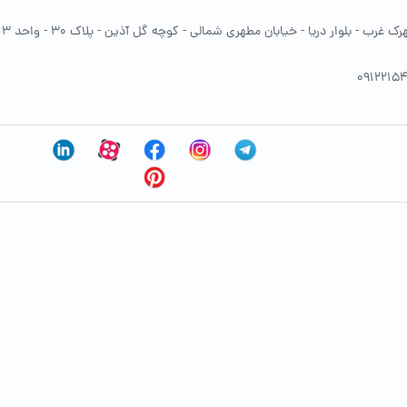
غرب - بلوار دریا - خیابان مطهری شمالی - کوچه گل آذین - پلاک 30 - واحد 13