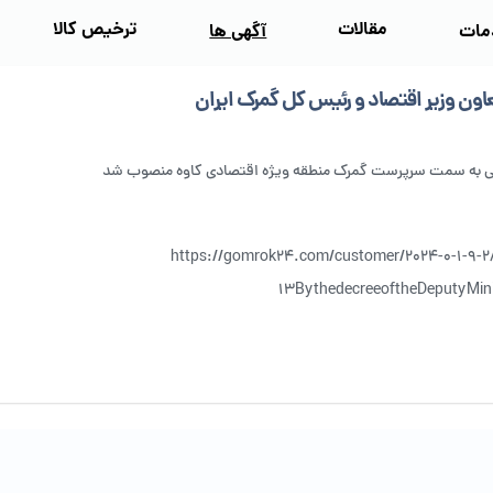
مقالات
ترخیص کالا
مات
آگهی‌ ها
اون وزیر اقتصاد و رئیس کل گمرک ایران
ی به سمت سرپرست گمرک منطقه ویژه اقتصادی کاوه منصوب شد
https://gomrok24.com/customer/2024-0-1-9-2
13BythedecreeoftheDeputyMini