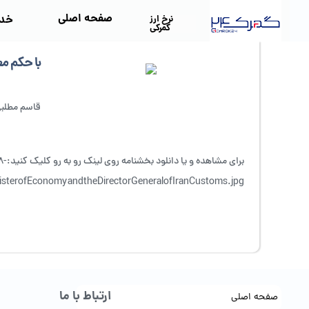
صفحه اصلی
خد
نرخ ارز
گمرکی
با حکم مع
قاسم مطلب
برای مشاهده و یا دانلود بخشنامه روی لینک رو به رو کلیک کنید:
8-
sterofEconomyandtheDirectorGeneralofIranCustoms.jpg
ارتباط با ما
صفحه اصلی