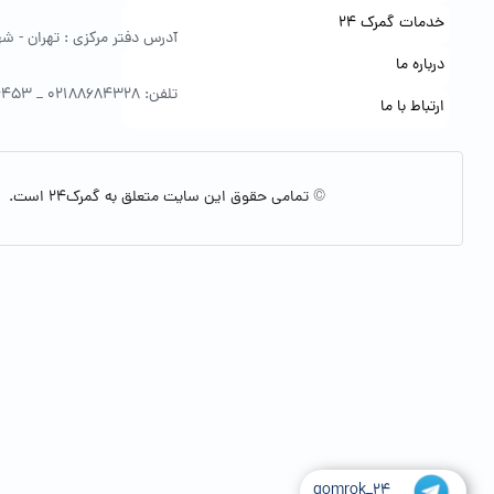
خدمات گمرک 24
آدرس دفتر مرکزی : تهران - شهرک 
درباره ما
تلفن: 02188684328 _ 09122154453
ارتباط با ما
© تمامی حقوق این سایت متعلق به گمرک24 است.
gomrok_24