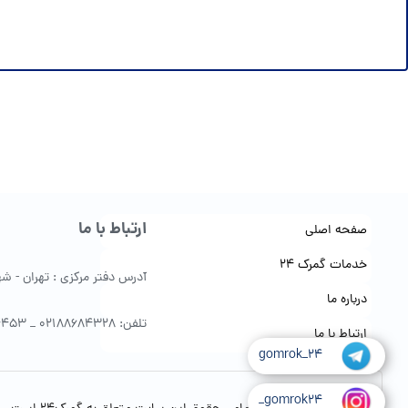
ارتباط با ما
صفحه اصلی
خدمات گمرک 24
آدرس دفتر مرکزی : تهران - شهرک 
درباره ما
تلفن: 02188684328 _ 09122154453
ارتباط با ما
gomrok_24
gomrok24_