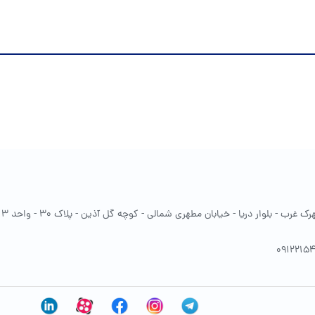
غرب - بلوار دریا - خیابان مطهری شمالی - کوچه گل آذین - پلاک 30 - واحد 13