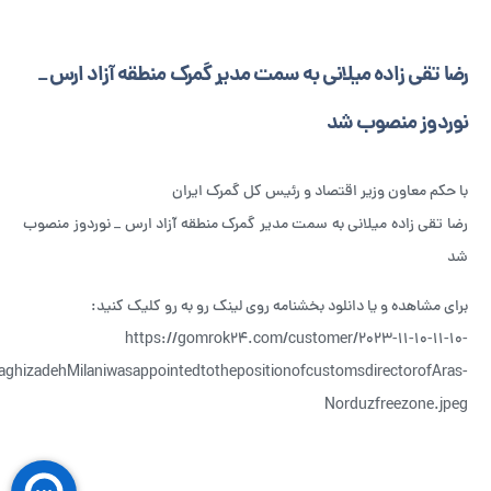
رضا تقی زاده میلانی به سمت مدیر گمرک منطقه آزاد ارس _
نوردوز منصوب شد
با حکم معاون وزیر اقتصاد و رئیس کل گمرک ایران
رضا تقی زاده میلانی به سمت مدیر گمرک منطقه آزاد ارس _ نوردوز منصوب
شد
برای مشاهده و یا دانلود بخشنامه روی لینک رو به رو کلیک کنید:
https://gomrok24.com/customer/2023-11-10-11-10-
ghizadehMilaniwasappointedtothepositionofcustomsdirectorofAras-
Norduzfreezone.jpeg