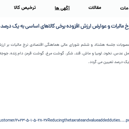
مقالات
ترخیص کالا
مات
آگهی‌ ها
 مالیات و عوارض ارزش افزوده برخی کالاهای اساسی به یک درصد
مصوبات جلسه هشتاد و ششم شورای عالی هماهنگی اقتصادی نرخ مالیات بر ارزش ا
ل عدس، نخود، لوبیا و ماش، قند، شکر، گوشت مرغ، گوشت قرمز، دام زنده، جوجه یک
ک درصد تعیین می گردد.
stomer/2023-5-1-5-28-26Reducingthetaxrateandvalueaddedduties....p