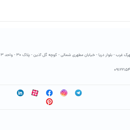
غرب - بلوار دریا - خیابان مطهری شمالی - کوچه گل آذین - پلاک 30 - واحد 13