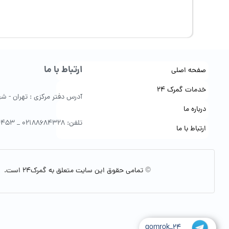
ارتباط با ما
صفحه اصلی
خدمات گمرک 24
آدرس دفتر مرکزی : تهران - شهرک 
درباره ما
تلفن: 02188684328 _ 09122154453
ارتباط با ما
© تمامی حقوق این سایت متعلق به گمرک24 است.
gomrok_24