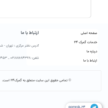
ارتباط با ما
صفحه اصلی
خدمات گمرک 24
آدرس دفتر مرکزی : تهران - شهرک 
درباره ما
تلفن: 02188684328 _ 09122154453
ارتباط با ما
© تمامی حقوق این سایت متعلق به گمرک24 است.
gomrok_24