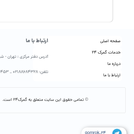
ارتباط با ما
صفحه اصلی
خدمات گمرک 24
آدرس دفتر مرکزی : تهران - شهرک 
درباره ما
تلفن: 02188684328 _ 09122154453
ارتباط با ما
© تمامی حقوق این سایت متعلق به گمرک24 است.
gomrok_24