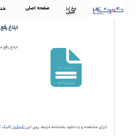
صفحه اصلی
خد
نرخ ارز
گمرکی
ابلاغ رفع 
ابلاغ رفع مم
⤵️برای مشاهده و یا دانلود بخشنامه مرتبط، روی این
<لینک>
کلیک ک