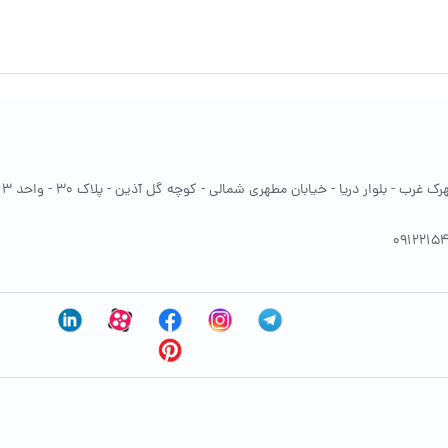
غرب - بلوار دریا - خیابان مطهری شمالی - کوچه گل آذین - پلاک 30 - واحد 13