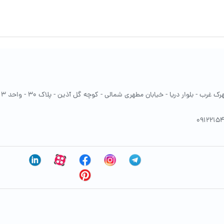
غرب - بلوار دریا - خیابان مطهری شمالی - کوچه گل آذین - پلاک 30 - واحد 13