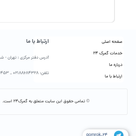
ارتباط با ما
صفحه اصلی
خدمات گمرک 24
آدرس دفتر مرکزی : تهران - شهرک 
درباره ما
تلفن: 02188684328 _ 09122154453
ارتباط با ما
© تمامی حقوق این سایت متعلق به گمرک24 است.
gomrok_24