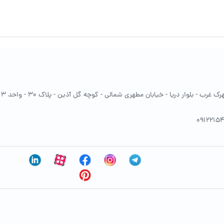
غرب - بلوار دریا - خیابان مطهری شمالی - کوچه گل آذین - پلاک 30 - واحد 13