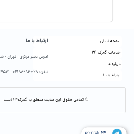
ارتباط با ما
صفحه اصلی
خدمات گمرک 24
آدرس دفتر مرکزی : تهران - شهرک 
درباره ما
تلفن: 02188684328 _ 09122154453
ارتباط با ما
© تمامی حقوق این سایت متعلق به گمرک24 است.
gomrok_24