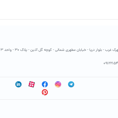
غرب - بلوار دریا - خیابان مطهری شمالی - کوچه گل آذین - پلاک 30 - واحد 13