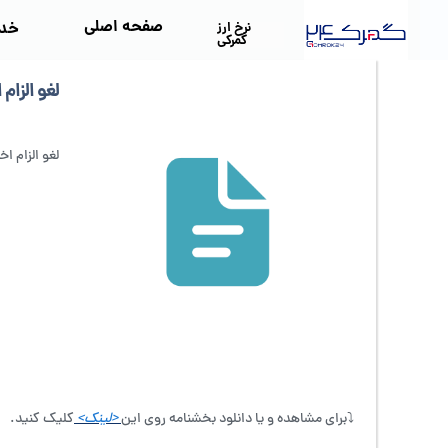
صفحه اصلی
خد
نرخ ارز
گمرکی
لغو الزام 
لغو الزام اخ
⤵️برای مشاهده و یا دانلود بخشنامه روی این
<لینک>
کلیک کنید.