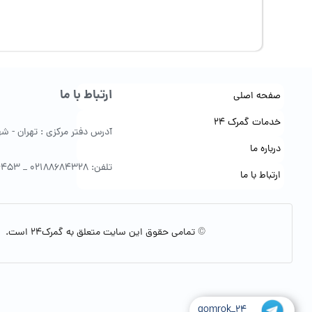
ارتباط با ما
صفحه اصلی
خدمات گمرک 24
آدرس دفتر مرکزی : تهران - شهرک 
درباره ما
تلفن: 02188684328 _ 09122154453
ارتباط با ما
© تمامی حقوق این سایت متعلق به گمرک24 است.
gomrok_24