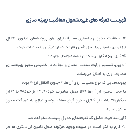
فهرست تعرفه های غیرمشمول معافیت بهینه سازی
📌 معافیت مجوز بهینه‌سازی مصارف ارزی برای پرونده‌های «بدون انتقال
ارز» و پرونده‌های با محل‌ تأمین «ارز خود، ارز دیگران یا صادرات خود»
📢قابل توجه کاربران محترم سامانه جامع تجارت ؛
✅ پیرو تصمیم وزارت صنعت، معدن و تجارت در خصوص مجوز بهینه‌سازی
مصارف ارزی به اطلاع می‌رساند
پرونده‌هایی که نوع عملیات ارزی آن‌ها، *«بدون انتقال ارز»* بوده
یا محل تامین ارز آن‌ها *«از محل صادرات خود»*، *«ارز خود»* یا *«ارز
دیگران»* باشد از کنترل مجوز فوق معاف بوده و نیازی به دریافت مجوز
مذکور ندارند.
❗️این معافیت شامل کد تعرفه‌های جدول پیوست نخواهد شد.
⚠️ لازم به ذکر است در صورت وجود هرگونه محل تامین ارز دیگری به جز