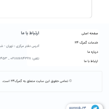
ارتباط با ما
صفحه اصلی
خدمات گمرک 24
آدرس دفتر مرکزی : تهران - شهرک 
درباره ما
تلفن: 02188684328 _ 09122154453
ارتباط با ما
© تمامی حقوق این سایت متعلق به گمرک24 است.
gomrok_24