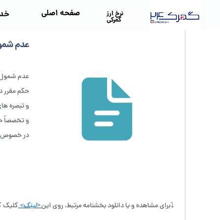
صفحه اصلی
خد
نرخ ارز
گمرکی
عدم شمول تبصره‌ه
عدم شمول تبصره‌های 
حکم مقرر در خصوص تبصره (۱) الحاقی
و تبصره های
و تخصصاً خروجی م
در خصوص رو
⤵️برای مشاهده و یا دانلود بخشنامه مرتبط، روی این
<لینک>
کلیک ک