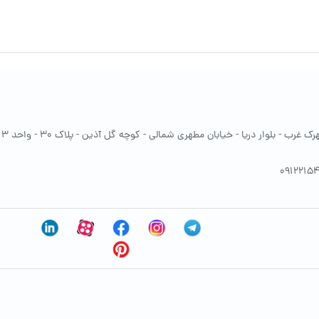
غرب - بلوار دریا - خیابان مطهری شمالی - کوچه گل آذین - پلاک 30 - واحد 13