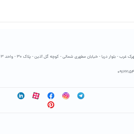
غرب - بلوار دریا - خیابان مطهری شمالی - کوچه گل آذین - پلاک 30 - واحد 13