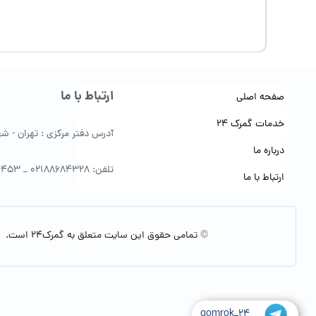
ارتباط با ما
صفحه اصلی
خدمات گمرک 24
آدرس دفتر مرکزی : تهران - شهرک 
درباره ما
تلفن: 02188684328 _ 09122154453
ارتباط با ما
© تمامی حقوق این سایت متعلق به گمرک24 است.
gomrok_24