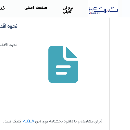
صفحه اصلی
خد
نرخ ارز
گمرکی
نحوه اقد
نحوه اقدام
⤵️برای مشاهده و یا دانلود بخشنامه روی این
<لینک>
کلیک کنید.