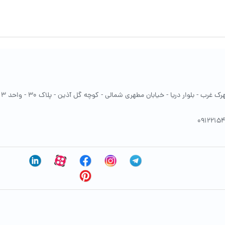
غرب - بلوار دریا - خیابان مطهری شمالی - کوچه گل آذین - پلاک 30 - واحد 13