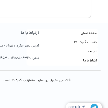
ارتباط با ما
صفحه اصلی
خدمات گمرک 24
آدرس دفتر مرکزی : تهران - شهرک 
درباره ما
تلفن: 02188684328 _ 09122154453
ارتباط با ما
© تمامی حقوق این سایت متعلق به گمرک24 است.
gomrok_24