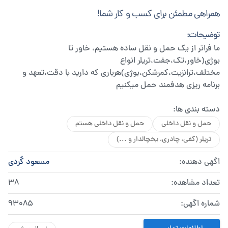
همراهی مطمئن برای کسب و کار شما!
توضیحات:
ما فراتر از یک حمل و نقل ساده هستیم، خاور تا
بوژی(خاور،تک،جفت،تریلر انواع
مختلف،ترانزیت،کمرشکن،بوژی)هرباری که دارید با دقت،تعهد و
برنامه ریزی هدفمند حمل میکنیم
دسته بندی ها:
حمل و نقل داخلی
حمل و نقل داخلی هستم
تریلر (کفی، چادری، یخچالدار و ...)
اگهی دهنده:
مسعود کُردی
تعداد مشاهده:
38
شماره اگهی:
93085