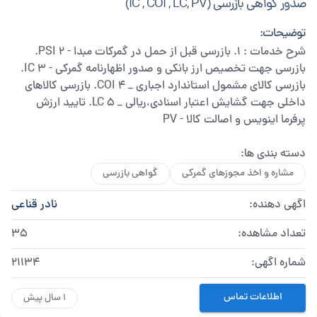
صدور گواهی بازرسی (IC , COI , LC, PV)
توضیحات:
شرح خدمات : ۱. بازرسی قبل از حمل در گمرکات مبدا - PSI ۲.
بازرسی جهت تخصیص ارز بانکی و صدور اظهارنامه گمرکی - IC ۳.
بازرسی کالای مشمول استاندارد اجباری _ COI ۴. بازرسی کالاهای
داخلی جهت گشایش اعتبار اسنادی،ریالی _ LC ۵. تایید ارزش
پرفرما اینویس و اصالت کالا - PV
دسته بندی ها:
مشاره و اخذ مجوزهای گمرکی
گواهی بازرسی
اگهی دهنده:
نادر قناعی
تعداد مشاهده:
35
شماره اگهی:
21134
اطلاعات تماس
1 سال پیش