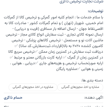
شرکت تجارت ترخیص ذاکری
توضیحات:
با سلام خدمات ما : انجام کلیه امور گمرکی و ترخیص کالا از گمرکات
امام خمینی، شهریار (تهران ) و تمام گمرکات کشور - صادرات کالا به
اقصی‌نقاط جهان - ارسال اضافه بار مسافری (فریت و دریایی) -
ارسال نمونه کالای تجاری - ثبت سفارش انواع کالای مجاز - ترخیص
ماشین آلات نو و مستعمل - ترخیص کالاهای پزشکی - ترخیص
کامیون کشنده 2020 به بالا(قرارداد،ثبت‌سفارش،کد ساتا) ✅
دریافت ثبت سفارش در کمترین زمان ممکن ✅ترخیص سریع کالا
در کمترین زمان از گمرک ✅ ارایه کارت بازرگانی معتبر و مرتبط ✅
ارایه صورتحساب ترخیص و هزینه‌های جاری ✅دریایی ، هوایی ،
زمینی و هوایی ✅مشاوره رایگان
دسته بندی ها:
مشاره و اخذ مجوزهای گمرکی
مشاوره در اخذ مجوزهای گمرکی
اگهی دهنده:
حسام ذاکری