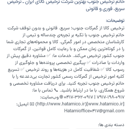
حاتم ترخیص جنوب بهترین شرکت ترخیص کالای ایران ـ ترخیص
سریع، فوری و قانونی
توضیحات:
ترخیص کالا از گمرکات جنوب؛ سریع، قانونی و بدون توقف شرکت
حاتم ترخیص جنوب با تکیه بر تجربه‌ی چندساله و تیمی از
کارشناسان متخصص در امور گمرکی، کالا و محموله‌های تجاری شما
را در کوتاه‌ترین زمان ممکن و با رعایت کامل قوانین، از گمرکات
جنوب کشور ترخیص می‌کند. خدمات ما: ✅ مشاوره دقیق پیش از
واردات یا صادرات ✅ پیگیری تخصصی پرونده‌ها و جلوگیری از
رسوب کالا ✅ شفافیت کامل در هزینه‌ها و روند ترخیص ✅ تسریع
کلیه امور ترخیص از گمرکات رسمی کشور تجارت بی‌دغدغه را با
حاتم ترخیص جنوب تجربه کنید. برای دریافت مشاوره تخصصی و
شروع همکاری، با ما در ارتباط باشید. 📞 تماس با ما:
0917‑198‑7917 | 0917‑362‑0417 🌐 وب‌سایت:
[www.hatamico.ir](http://www.hatamico.ir) 📧 ایمیل:
Hatamioffice0417@gmail.com
دسته بندی ها: