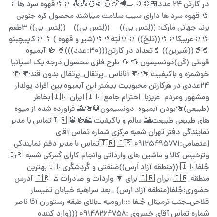
در کارتن ۲۴ عدد🍱🥘🍲🍳🥩🍗🍜🍛🍜🍝🍝 🥤🥤قهوه سرد ها🥤
🥤 قهوه سرد ها دارای سیب سلامت میباشند محصول کره جنوبی
برند جهانی مارک: ((لِتس بی)) ((لِتس بی)) ((لِتس بی)) ۳طعم
🥤🥤عربیکا🥤🥤((تلخ)) 🥤🥤لَتِه🥤🥤(شیر و قهوه ) 🥤🥤کاپیچینو
🥤🥤((شیرین)) 🥤تعداد در کارتن(((۳۰:عدد)))🥤 🍻 آبمیوه
قوطی (کَن)دونسیمون 🍻 🍻 طرح فلزی محصول درجه یک اسپانیا
خوشمزه و باکیفیت 🍻 🍻 آناناس _پرتقال_پرتقال بدون قند🍻 🍻
24عددی در هرکارتن محبوبیت بیشتر این آبمیوه بین افراد پولدار
ومشهور ومردم عزیزبا احترام جامع 🇮🇷 ایران 🇮🇷 بخاطر
(طبیعی)🍻بودن آبمیوه دونسیمون🥃🍻🌄 فراورده شده از میوه
های طبیعی طبیعت🌄 سالم و باکیفیت 🌄🍻🥃 🇮🇷تماس با مدیر
نمایندگی دفتر تهران شعبه مرکزی شماره تماس آقای
اِعتصامی:09125495771 🇮🇷 🇮🇷تماس با مدیر دفتر نمایندگی
وترخیص کالا و ماشین های وارداتی وانجام کارای گمرکی شعبه 🇮🇷
جُلفا🇮🇷 ((منطقه آزاد اَرس))صَنعَتی و گَردِشگَری🇮🇷بهترین
منطقه 🇮🇷 ایران 🇮🇷 برای 🔽 واردات و صادرات🔼 🇮🇷 آدرس
حضوری:جُلفا(منطقه آزاد اَرس) _بعد سراهیه خیابان تمیسار
فلاحی_جنب ترمینال جُلفا ؛:؛ارومیه _بالای طبقه رستوران آقا ناصر
شماره تماس آقای خسروی :09148264758 (((وارد کننده