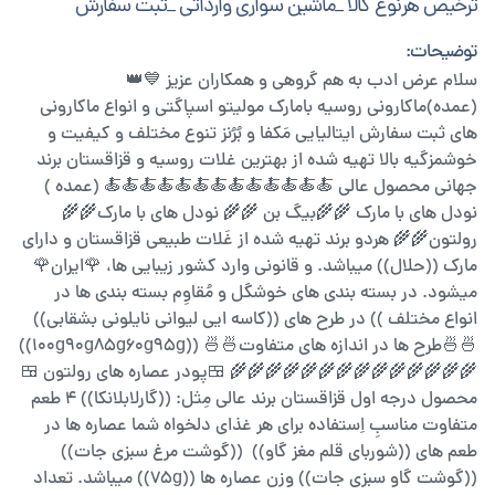
ترخیص هرنوع کالا _ماشین سواری وارداتی _ثبت سفارش
توضیحات:
سلام عرض ادب به هم گروهی و همکاران عزیز 💙👑
(عمده)ماکارونی روسیه بامارک مولیتو اسپاگتی و انواع ماکارونی
های ثبت سفارش ایتالیایی مَکفا و بُرُنز تنوع مختلف و کیفیت و
خوشمزگیه بالا تهیه شده از بهترین غلات روسیه و قزاقستان برند
جهانی محصول عالی 🍝🍝🍝🍝🍝🍝🍝🍝🍝🍝🍝🍝🍝 (عمده )
نودل های با مارک 🌾🌾بیگ بن 🌾🌾 نودل های با مارک🌾🌾
رولتون🌾🌾 هردو برند تهیه شده از غَلات طبیعی قزاقستان و دارای
مارک ((حلال)) میباشد. و قانونی وارد کشور زیبایی ها، 🌹ایران🌹
میشود. در بسته بندی های خوشگل و مُقاوِم بسته بندی ها در
انواع مختلف )) در طرح های ((کاسه ایی لیوانی نایلونی بشقابی))
🍜🍜طرح ها در اندازه های متفاوت🍜🍜 ((100g90g85g60g95g))
🌾🌾🌾🌾🌾🌾🌾🌾🌾🌾🌾🌾🌾🌾 🍱پودر عصاره های رولتون 🍱
محصول درجه اول قزاقستان برند عالی مِثل: ((گارلابلانکا)) ۴ طعم
متفاوت مناسبِ اِستفاده برای هر غذای دلخواه شما عصاره ها در
طعم های ((شوربای قلم مغز گاو)) ((گوشت مرغ سبزی جات))
((گوشت گاو سبزی جات)) وزن عصاره ها ((75g)) میباشد. تعداد